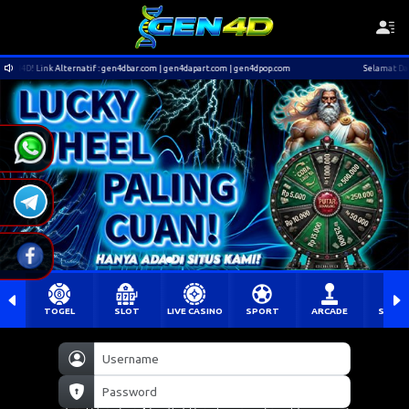
4D! Link Alternatif : gen4dbar.com | gen4dapart.com | gen4dpop.com
Selamat Datang d
TOGEL
SLOT
LIVE CASINO
SPORT
ARCADE
SABU