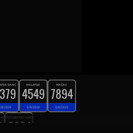
YSIA SIANG
MALAYSIA
MACAU
379
4549
7894
/8/2026
6/8/2026
6/8/2026
900
TOTOMACAU 2200
3
3064