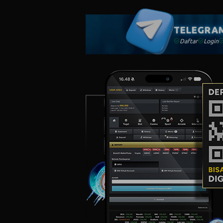
TELEGRA
Daftar
Login