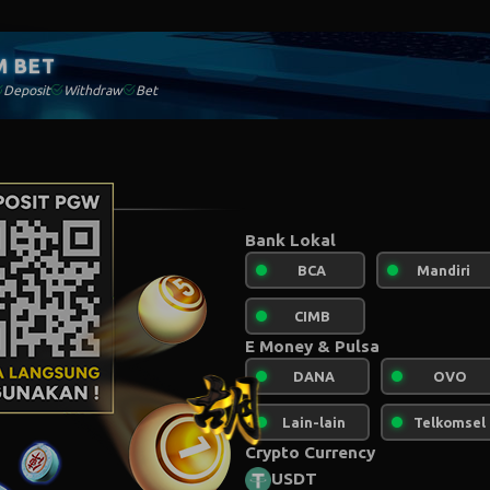
M BET
Deposit
Withdraw
Bet
Bank Lokal
BCA
Mandiri
CIMB
E Money & Pulsa
DANA
OVO
Lain-lain
Telkomsel
Crypto Currency
USDT