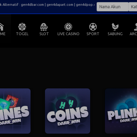
rnatif : gen4dbar.com | gen4dapart.com | gen4dpop.com
Selamat Datan
ME
TOGEL
SLOT
LIVE CASINO
SPORT
SABUNG
ARC