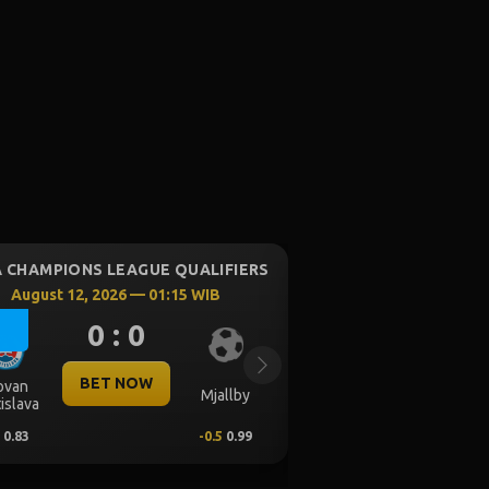
6/8/2026
FOOTBALL F24 INTERNATIONAL
FRIENDLY
August 7, 2026 — 11:30 WIB
0 : 0
Next
BET NOW
elgium
e-Croatia
0
0.94
0.00
0.82