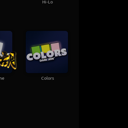
Hi-Lo
ne
Colors