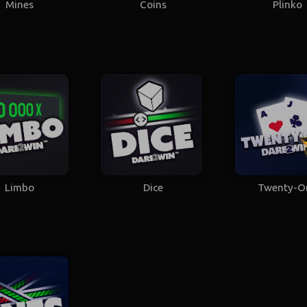
Mines
Coins
Plinko
Limbo
Dice
Twenty-O