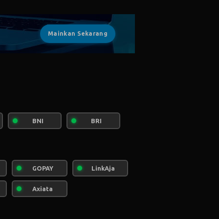
Mainkan Sekarang
BNI
BRI
GOPAY
LinkAja
Axiata