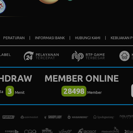
PERATURAN
|
INFORMASI BANK
|
HUBUNGI KAMI
|
KEBIJAKAN P
THDRAW
MEMBER ONLINE
3
28498
ta
Menit
Member