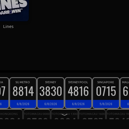
Lines
IA
SG METRO
SYDNEY
SYDNEY POOL
SINGAPORE
MALA
07
8814
3830
4816
0715
6
26
6/8/2026
6/8/2026
6/8/2026
5/8/2026
6
HONGKONG
TOTOMACAU 0000
TOTOMACAU 1300
TOTOMACAU 1600
TOTOMACAU 1
3634
6529
9894
0597
584